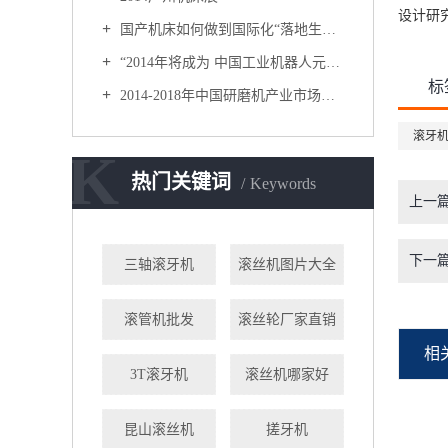
设计研
国产机床如何做到国际化“落地生根”？
“2014年将成为 中国工业机器人元年”
标
2014-2018年中国研磨机产业市场供需分析及投资潜力研究咨询报告
滚牙
K
热门关键词
Keywords
上一
下一
三轴滚牙机
滚丝机图片大全
滚管机批发
滚丝轮厂家直销
相
3T滚牙机
滚丝机哪家好
昆山滚丝机
搓牙机