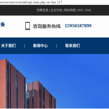
wroot/source/model/api.class.php on line 217
热推信息
|
企业分站
|
网站地图
|
RSS
|
XML
设备
15950187899
关于我们
新闻中心
联系我们