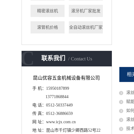
精密滚丝机
滚牙机厂家批发
滚管机价格
全自动滚丝机厂家
台湾自动滚丝机
C
联系我们
Contact Us
相
昆山优容五金机械设备有限公司
手 机：15950187899
滚
13771868844
赋能
电 话：0512-50337449
如
传 真：
0512-36886659
滚
网 址：www.icjx.com.cn
技术
地 址：昆山市千灯镇少卿西路52号22