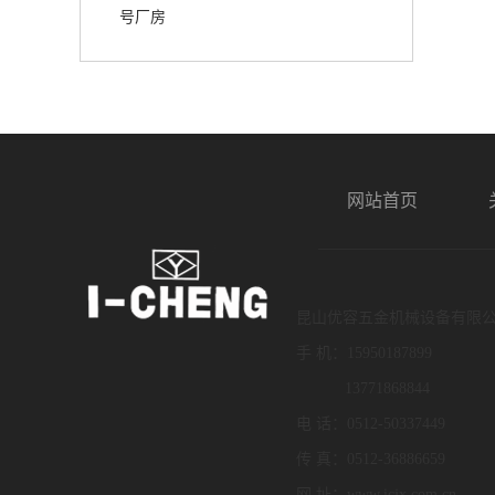
号厂房
网站首页
昆山优容五金机械设备有限
手 机：15950187899
13771868844
电 话：0512-50337449
传 真：0512-36886659
网 址：www.icjx.com.cn