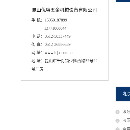
昆山优容五金机械设备有限公司
手 机：15950187899
13771868844
电 话：0512-50337449
传 真：
0512-36886659
网 址：www.icjx.com.cn
地 址：昆山市千灯镇少卿西路52号22
号厂房
IC-30A三轴滚丝机
相
滚
液
全