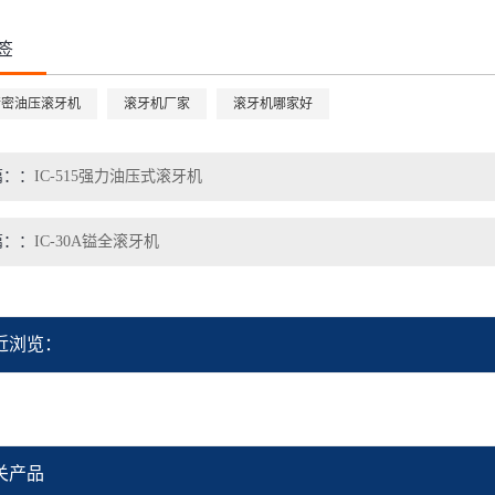
签
精密油压滚牙机
滚牙机厂家
滚牙机哪家好
篇：
IC-515强力油压式滚牙机
篇：
IC-30A镒全滚牙机
近浏览：
关产品