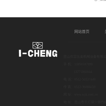
网站首页
昆山优容五金机械设备有限
手 机：15950187899
13771868844
电 话：0512-50337449
传 真：0512-36886659
网 址：www.icjx.com.cn
地 址：昆山市千灯镇少卿西路