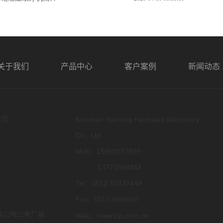
关于我们
产品中心
客户案例
新闻动态
公司
Kunshan Yourong Hardware Machinery
Co., Ltd.
Mob：15950187899
13771868844
Tel：0512-50337449
Fax：
0512-36886659
52号22号厂房
Web：www.icjx.com.cn