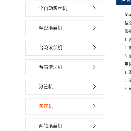
全自动滚丝机
IC-
鎰
精密滚丝机
優
1
台湾滚丝机
2
3
用
台湾滚牙机
1
2
滚管机
3
滚花机
两轴滚丝机