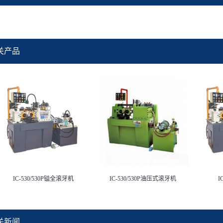
关产品
IC-530/530P镒全滚牙机
IC-530/530P油压式滚牙机
I
关新闻