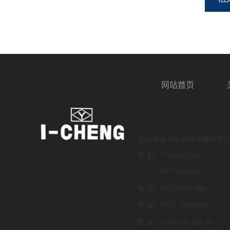
网站首页
昆山优容五金机械设备有限
手 机：15950187899
13771868844
电 话：0512-50337449
传 真：0512-36886659
网 址：www.icjx.com.cn