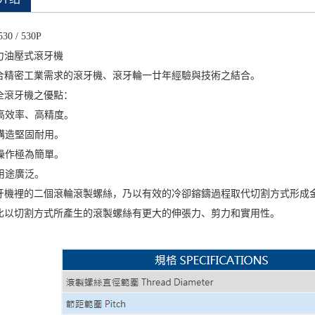
530 / 530P
力油壓式滾牙機
合精密工業需求的滾牙機、滾牙輪一廿年經驗與技術之結合。
全滾牙機之優點：
. 高效率、高精度。
. 構造堅固耐用。
. 操作極為簡單。
 用途廣泛。
牙機裡的二個滾輪滾製螺絲，乃以有效的冷卻鎔鑄過程取代切割方式形成
比以切割方式所產生的滾製螺絲有更大的伸張力、剪力和實用性。