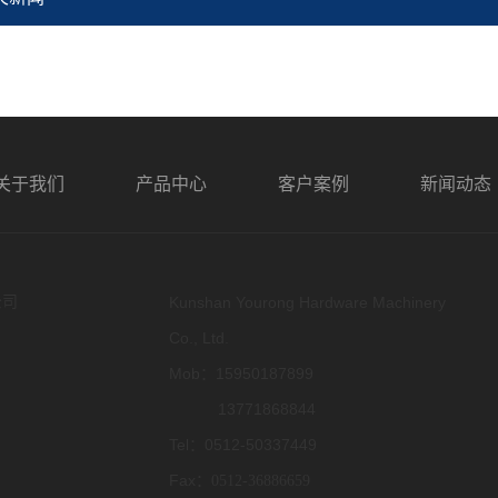
关于我们
产品中心
客户案例
新闻动态
公司
Kunshan Yourong Hardware Machinery
Co., Ltd.
Mob：15950187899
13771868844
Tel：0512-50337449
Fax：
0512-36886659