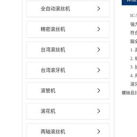
全自动滚丝机
IC-
強
精密滚丝机
符
鎰
台湾滚丝机
1
2
3
台湾滚牙机
4.
滾
滚管机
螺絲且
滚花机
两轴滚丝机