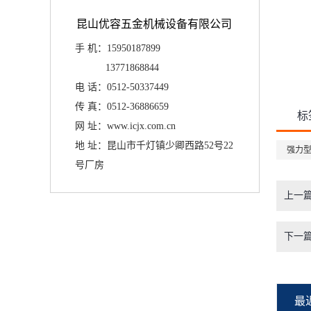
昆山优容五金机械设备有限公司
手 机：15950187899
13771868844
电 话：0512-50337449
传 真：
0512-36886659
标
网 址：www.icjx.com.cn
地 址：昆山市千灯镇少卿西路52号22
强力
号厂房
上一
下一
最