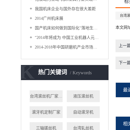
标
我国机床企业与国外存在很大差距
台湾
2014广州机床展
本文网
国产机床如何做到国际化“落地生根”？
“2014年将成为 中国工业机器人元年”
上一
2014-2018年中国研磨机产业市场供需分析及投资潜力研究咨询报告
下一
K
热门关键词
Keywords
最
台湾滚丝机厂家直销
液压滚丝机
滚牙机定制厂家
自动滚牙机
相
三轴搓丝机
台湾轧丝机