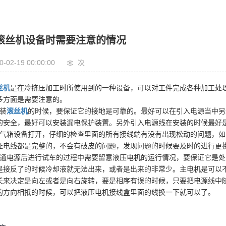
滚丝机设备时需要注意的情况
0-02-19 00:00:00
次
丝机
是在冷挤压加工时所使用到的一种设备，可以对工件完成各种加工处
多方面是需要注意的。
安装
滚丝机
的时候，要保证它的接地是可靠的。最好可以在引入电源当中另
的安全，最好可以安装漏电保护装置。另外引入电源线在安装的时候最好
电气箱设备打开，仔细的检查里面的所有接线端有没有出现松动的问题，
证电线都是完整的，不会有破皮的问题，发现问题的时候要及时的进行更
接通电源后进行试车的过程中需要留意液压电机的运行情况，要保证它是
是接反了的时候冷却液就无法出来，或者是出来的非常少。主电机是可以
关来决定是向左或者是向右旋转，要是相序有误的时候，只要把电源线中
的方向相抵的时候，可以把液压电机接线盒里面的线换一下就可以了。