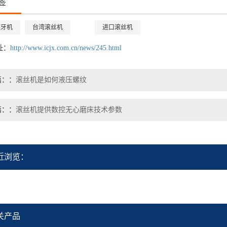
签
滚牙机
台湾滚丝机
进口滚丝机
址：
http://www.icjx.com.cn/news/245.html
篇：
滚丝机是如何液压螺纹
篇：
滚丝机提供数控无心磨床技术参数
近浏览：
关产品