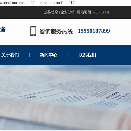
wroot/source/model/api.class.php on line 217
热推信息
|
企业分站
|
网站地图
|
RSS
|
XML
设备
15950187899
关于我们
新闻中心
联系我们