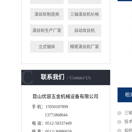
滚丝轮制造商
三轴滚丝机价格
滚丝轮生产厂家
自动攻丝机
立式锯床
精密滚丝机厂家
C
数控滚丝机
联系我们
Contact Us
相
昆山优容五金机械设备有限公司
手 机：15950187899
三
13771868844
技术
电 话：0512-50337449
如
传 真：
0512-36886659