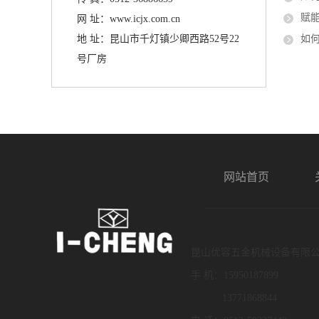
赋能
网 址：www.icjx.com.cn
地 址：昆山市千灯镇少卿西路52号22
如
号厂房
网站首页
昆山优容五金机械设备有限
手 机：15950187899
13771868844