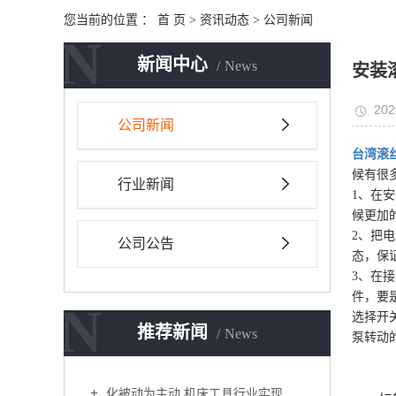
您当前的位置 ：
首 页
>
资讯动态
>
公司新闻
N
新闻中心
News
安装
202
公司新闻
台湾滚
候有很
行业新闻
1、在
候更加
2、把
公司公告
态，保
3、在
件，要
N
选择开
推荐新闻
News
泵转动
化被动为主动 机床工具行业实现新突破