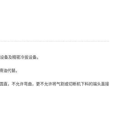
设备及精密冷拔设备。
滑油代替。
应圆直，不允许弯曲，更不允许将气割或切断机下料的端头直接