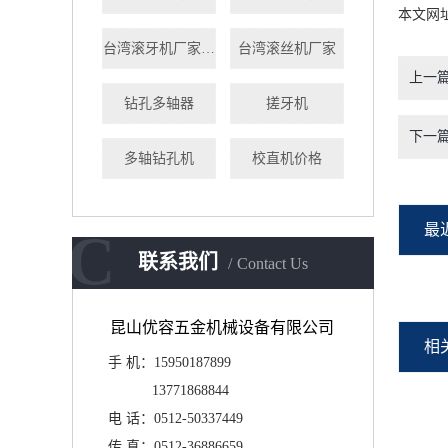
本文网
台湾滚牙机厂家直销
台湾滚丝机厂家
上一
钻孔多轴器
搓牙机
下一
多轴钻孔机
校直机价格
最
C
联系我们
Contact Us
昆山优容五金机械设备有限公司
相
手 机：15950187899
13771868844
电 话：0512-50337449
传 真：
0512-36886659