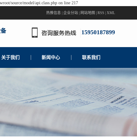
wroot/source/model/api.class.php on line 217
热推信息
|
企业分站
|
网站地图
|
RSS
|
XML
设备
15950187899
关于我们
新闻中心
联系我们