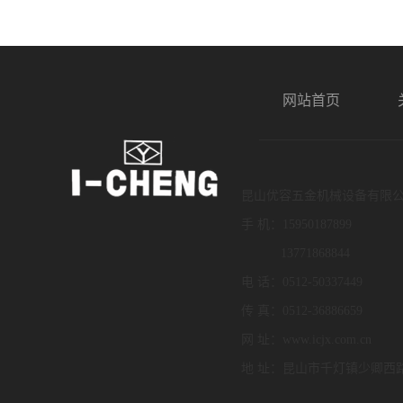
网站首页
昆山优容五金机械设备有限
手 机：15950187899
13771868844
电 话：0512-50337449
传 真：0512-36886659
网 址：www.icjx.com.cn
地 址：昆山市千灯镇少卿西路