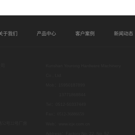
关于我们
产品中心
客户案例
新闻动态
公司
Kunshan Yourong Hardware Machinery
Co., Ltd.
Mob：15950187899
13771868844
Tel：0512-50337449
Fax：
0512-36886659
52号22号厂房
Web：www.icjx.com.cn
Address：Factory No. 22, No. 52,