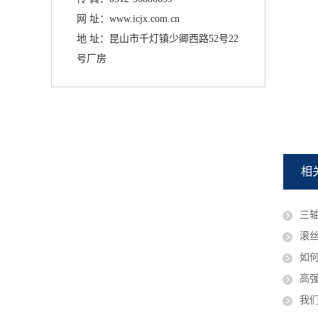
网 址：www.icjx.com.cn
地 址：昆山市千灯镇少卿西路52号22
号厂房
IC-30A三轴滚牙机
相
三
滚
如
高
我