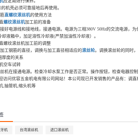
机
应定期进行保养。
机床的机壳必须可靠接地后再使用。
筋
直螺纹滚丝机
的使用方法
直
螺纹滚丝机
加工前的准备
接好电源线和接地线，接通电源。电源为三相380V 50Hz的交流电源，
冷却液箱中，加足溶性冷却液(严禁加油性冷却液）。
筋直螺纹滚丝机加工前的调整
加工钢筋的直径，调换与加工直径相适应的
滚丝轮
。调换滚丝轮的同时，
圈厚度的关系
丝机空车试转
丝机在接通电源。检查冷却水泵工作是否正常。操作按钮，检查电器控制
问优容五金机电有限公司网站！本公司现已开发销售的产品有：调直机,
机,抽管机,缩头机等
签
滚牙机
台湾滚丝机
进口滚丝机