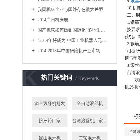
9.
滚丝
10.
我国机床企业与国外存在很大差距
二、钢
2014广州机床展
1.钢筋
按要求
国产机床如何做到国际化“落地生根”？
获机。
“2014年将成为 中国工业机器人元年”
2.钢
2014-2018年中国研磨机产业市场供需分析及投资潜力研究咨询报告
根据所
距与垫
3.滚
K
台湾滚
热门关键词
Keywords
欢迎访
机,冷拔
镒全滚牙机批发
全自动滚丝机
标
挤牙轮厂家
台湾滚丝机厂家直销
台湾
昆山滚牙机
二轮滚牙机