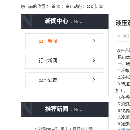
您当前的位置 ：
首 页
>
资讯动态
>
公司新闻
N
新闻中心
News
液压
202
公司新闻
液压
台
昆山优
行业新闻
一、我
1.冷
2.没
公司公告
3.待
加工。
4.在
N
5.滑
推荐新闻
News
6.铁
7.冷
8.减
化被动为主动 机床工具行业实现新突破