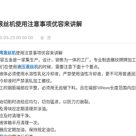
滚丝机使用注意事项优容来讲解
0-03-23 00:00:00
次
湾滚丝机
使用注意事项优容来讲解
容五金是一家集生产，设计，销售为一体的工厂。专业制造螺纹牌牌加工
们在使用
液压滚丝机
的时候，需要注意下面十个要点。
却液体必须使用水溶性乳化冷却液，严禁使用油性冷却液，更不可用普通润
有冷却液时严禁滚轧加工螺纹。
加工的钢筋端部应平整，必须用无齿锯下料。且在端部500mm长度范围内
初始切削时进给应均匀，切勿猛进，以防刀刃崩裂。
道及滑块应定期清理并涂油。
屑应及时清理干净。
却液体箱半月清理一次。
速器应定期加油，保持规定油位。